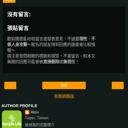
分享
沒有留言:
張貼留言
歡迎隨便亂哈啦留言或發表意見，不過要
理性
、
不
做人身攻擊
～匿名的朋友得到回應的速度會比較慢
喔～
請注意發問相關的禮貌和規矩，不當留言、和本文
無關的回應可能會被
直接刪除
或
無視
喔！
‹
›
首頁
查看網路版
AUTHOR PROFILE
Abin
Taipei, Taiwan
檢視我的完整簡介