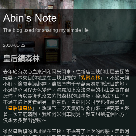
Abin's Note
The blog used for sharing my simple life
2010-01-22
皇后鎮森林
去年底有次心血來潮和阿米開車，往新店三峽的山區去探險
玩耍，本來目的地是在三峽山裡的「
紫微森林
」，不過天候
不好、邊開車邊起霧，雖然歷盡千辛萬苦還是抵達目的地，
不過擔心回程天色變暗，濃霧加上沒法會車的小山路實在很
恐怖，所以最後也沒去紫微森林的咖啡廳，掉頭就下山了。
不過在路上有看到另一個景點、曾經阿米同學也推薦過的
「
皇后鎮森林
」，想說下一次天氣好點要再來一探究竟。趁
著一次天氣晴朗，我和阿米開車閒晃，就又想到這個地方，
沒想太多就出發啦～
雖然皇后鎮的地址是在三峽，不過有了上次的經驗，走環河