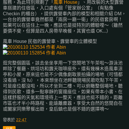
服務，為此特別規劃了「
風車 House
」、用改裝的大型露營
車搭建的住宿區，入口處有個「管家辦公室」（有點像
Checkin 的櫃台），提供露營車內部的模型和相關介紹 DM，
一台台的露營車竟然都是「兩房一廳一衛」的民宿套房啊！
如果可以在這住上一晚，應該也是挺特別的體驗哩～（雖然
要價不斐，但算是四人房帶早晚餐，其實也還 OK...）
風車 House 民宿的露營車、露營車的立體模型
逛完整個園區，該去坐坐享用一下悠閒地下午茶啦～游泳池
畔除了餐廳、烘培坊和露天咖啡座外，還有幾棟木造風車涼
亭和小屋，原來這也是不少偶像劇取景拍攝的場地（可惜都
沒看過，沒 fu），本來想坐在池畔聽現場民歌吃點下午茶，
可是座位都沒啦，所以才坐到二樓、可以俯瞰整個場地，聽
得到民歌、還多一點寧靜的窗邊座位，如果有帶本小書、在
這樣舒服的天氣和環境待上一整天，應該也挺不錯的。距離
市區也才半小時路程、能遠離塵囂，享受大自然的悠閒自在
或闔家同樂聚餐出遊，皇后鎮也是個不錯的選擇唷～
發表於
22:47