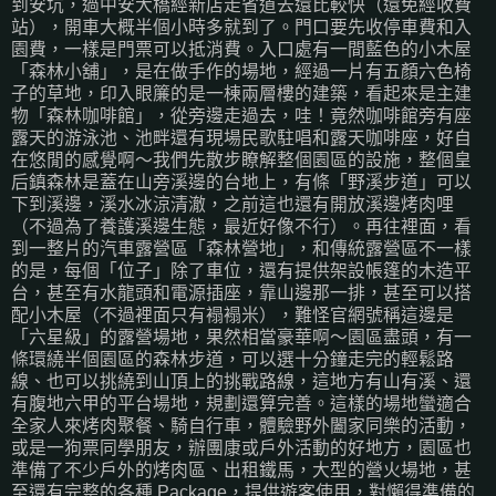
到安坑，過中安大橋經新店走省道去還比較快（還免經收費
站），開車大概半個小時多就到了。門口要先收停車費和入
園費，一樣是門票可以抵消費。入口處有一間藍色的小木屋
「森林小舖」，是在做手作的場地，經過一片有五顏六色椅
子的草地，印入眼簾的是一棟兩層樓的建築，看起來是主建
物「森林咖啡館」，從旁邊走過去，哇！竟然咖啡館旁有座
露天的游泳池、池畔還有現場民歌駐唱和露天咖啡座，好自
在悠閒的感覺啊～我們先散步瞭解整個園區的設施，整個皇
后鎮森林是蓋在山旁溪邊的台地上，有條「野溪步道」可以
下到溪邊，溪水冰涼清澈，之前這也還有開放溪邊烤肉哩
（不過為了養護溪邊生態，最近好像不行）。再往裡面，看
到一整片的汽車露營區「森林營地」，和傳統露營區不一樣
的是，每個「位子」除了車位，還有提供架設帳篷的木造平
台，甚至有水龍頭和電源插座，靠山邊那一排，甚至可以搭
配小木屋（不過裡面只有褟褟米），難怪官網號稱這邊是
「六星級」的露營場地，果然相當豪華啊～園區盡頭，有一
條環繞半個園區的森林步道，可以選十分鐘走完的輕鬆路
線、也可以挑繞到山頂上的挑戰路線，這地方有山有溪、還
有腹地六甲的平台場地，規劃還算完善。這樣的場地蠻適合
全家人來烤肉聚餐、騎自行車，體驗野外闔家同樂的活動，
或是一狗票同學朋友，辦團康或戶外活動的好地方，園區也
準備了不少戶外的烤肉區、出租鐵馬，大型的營火場地，甚
至還有完整的各種 Package，提供遊客使用，對懶得準備的