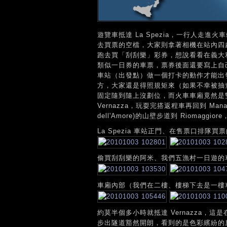
遊覽車抵達 La Spezia，一行人走
去買票的空檔，大家則拿著相機在站內四
跑去買「刮刮樂」彩券，想說看看在義大
類似一日券的車票，票券後面還要寫上自己的
車站（出發點）做一個打卡的動作才能出
方，大家還是得照規矩來（如果不幸被抽
固定隨到隨上沒劃位，而火車車廂竟然是
Vernazza，玩耍完搭返程車再回到 Ma
dell'Amore)的山壁步道到 Riomagg
La Spezia 車站正門、在售票口排隊買
偷買刮刮樂的阿米、我們五漁村一日遊的
車廂內部（我們在二樓、樓梯下去是一樓
約莫半個多小時就抵達 Vernazza
步出隧道豁然開朗，看到的是色彩繽紛的