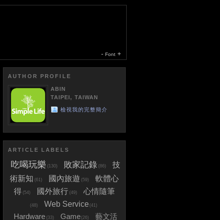
-
+
Font
AUTHOR PROFILE
ABIN
TAIPEI, TAIWAN
檢視我的完整簡介
ARTICLE LABELS
吃喝玩樂
敗家記錄
技
(130)
(86)
術新知
國內旅遊
軟體心
(61)
(59)
得
國外旅行
心情隨筆
(54)
(49)
Web Service
(48)
(41)
Hardware
Game
藝文活
(33)
(26)