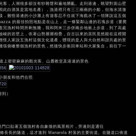
光客，人潮很多卻沒有吵雜聲和遍地髒亂。走到港邊，眺望對面山壁
因此白酒算是當地名產），漁港裡只有三三兩兩的小船，但海水清澈
樣，難怪港邊的小沙灘上有遊客忍不住就下海戲水了～領隊說這五個
nazza 的最佳拍照地點是在山上，走一條緊鄰山邊的石塊步道（要爬
逛完漁村時間所剩無幾，我和阿米三步併兩步地衝上步道，到了高處
險峻的岩壁上，依著山勢層層相疊，自古以來的居民竟然能在這裡開
難怪人家說五漁村這個文化遺產，體現的是人與大自然和諧共處的景
幾張俯瞰整個漁村的景色，然後快步衝回車站和大家集合，前往下一
舍、街道上密密麻麻的觀光客、山麓教堂及港邊的景色
小朋友和他們合照
拍得到）
，車站門口貼著五個漁村各自象徵的風景相片，旁邊則是通往
過一條長長的隧道，這才進到 Manarola 村落的主要街道。在隧道口佈達