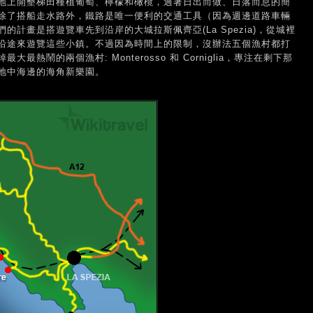
地上開墾梯田種植葡萄、檸檬和橄欖，過著日出而做、日落而息的簡
除了搭船走水路外，鐵路是唯一便利的交通工具（因為週邊道路車輛
計畫是搭遊覽車先到沿岸的大城拉斯佩齊亞(La Spezia)，從城裡
沿途來遊覽這些小鎮。不過因為時間上的限制，沒辦法五個漁村都打
熱鬧的兩個漁村: Monterosso 和 Corniglia，專注在剩下那
地中海邊的海角新樂園。