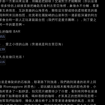
手那一方要回來這邊，用鑰匙把鎖取下交還對方才能離開（所以這邊
心，很多情侶上鎖後直接把鑰匙丟進利古里亞海裡，象徵永不分離，看著
著互表情意、互訴衷腸的山海景色，難怪這兒變成情侶柔情蜜意的最
我和阿米沿路拍照，欣賞著壯麗陡峭的山崖和另一邊蔚藍深邃的利古
家會合時一群人正玩著親親合照（我們可是蜜月團啊..），到了愛之
另一半的愛意啊～
的咖啡 BAR
）、愛之小徑的山路（旁邊就是利古里亞海）
人在在做日光浴！
子裡，主街道是條陡斜的石板路，順著路下到漁港，我們跑到港邊的岩岸上回
Riomaggiore 的景色），節比鱗次如積木般堆高的彩色房舍，小
漁村更多了一點靜瑟。拍完照片總覺得少了什麼，看到有同學在崖邊
的景緻下如果能吹著風、喝杯香醇的咖啡，才算真正的悠閒和寫意哩～
他幫我們點咖啡、幾個人攤在椅子上享受著港邊慵懶的氣息，欣賞