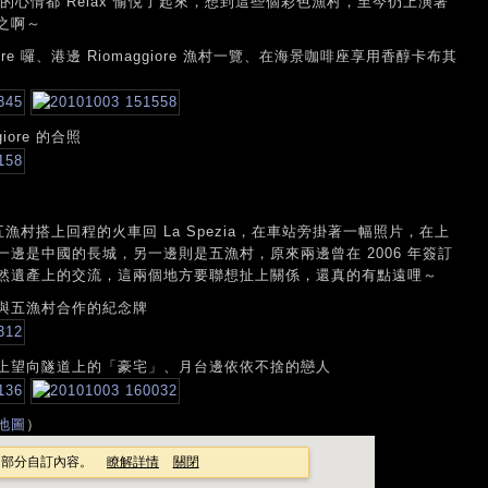
整個人的心情都 Relax 愉悅了起來，想到這些個彩色漁村，至今仍上演著
之啊～
re 囉、港邊 Riomaggiore 漁村一覽、在海景咖啡座享用香醇卡布其
ore 的合照
離開五漁村搭上回程的火車回 La Spezia，在車站旁掛著一幅照片，在上
邊是中國的長城，另一邊則是五漁村，原來兩邊曾在 2006 年簽訂
然遺產上的交流，這兩個地方要聯想扯上關係，還真的有點遠哩～
與五漁村合作的紀念牌
上望向隧道上的「豪宅」、月台邊依依不捨的戀人
地圖
）