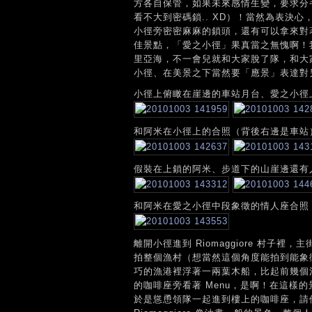
方各自保管，如果未來感情生變，要求分
看不大到密碼鎖.. XD）！當然為表決
小徑旁密密麻麻的鎖頭，還有可以拿來對
佳景點，「愛之小徑」果真當之無愧啊！
里亞海，不一會兒就和大家脫了隊，和大
小徑、在美景之下當然要「應景」表達對
小徑上俯瞰在崖邊的車站月台、愛之小徑上
和阿米在小徑上的合照（背後右邊是車站
假裝在上鎖的阿米、步道下的山崖邊還有
和阿米在愛之小徑中段象徵的情人座合照
離開小徑進到 Riomaggiore 村
拍整個漁村（想當然這個角度能拍到能象徵 
巧的漁港裡浮著一兩葉木船，比起前幾個
的咖啡座旁看著 Menu，是啊！在這樣
於是慫恿領隊一起進到樓上的咖啡座，請