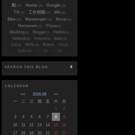
動
Home
Google
(25)
(19)
(18)
TV
工作相關
Wii
(18)
(17)
(16)
Bike
Messenger
Movie
(15)
(15)
(11)
Restaurant
Phone
(11)
(8)
Wedding
Blogger
Firefox
(8)
(7)
(7)
Network
Android
Baby
(6)
(5)
(5)
Car
NDSL
flickr
PS3
(5)
(5)
(5)
(3)
Stylish
XBOX
iPad
(3)
(1)
(1)
SEARCH THIS BLOG
CALENDAR
<<
2026-08
>>
一
二
三
四
五
六
日
1
2
3
4
5
6
7
8
9
10
11
12
13
14
15
16
17
18
19
20
21
22
23