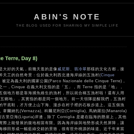
ABIN'S NOTE
THE BLOG USED FOR SHARING MY SIMPLE LIFE
erre, Day 8)
是大好的天氣，前幾天逛的是像
威尼斯
、
翡冷翠
那樣的文化古都，接
斧天工的自然奇景：位於義大利西北邊海岸線的五漁村(
Cinque
利的國家公園(Parco Nazionale delle Cinque Terre)，
Cinque 在義大利文指的是「五」，而 Terre 指的是「地」，
五個地方都是靠海捕魚維生的漁村，所以就合稱五漁村啦！還有人用
「五鄉地」，其實指的都是同一個地方。前一天領隊提醒我們，五漁村
的平底鞋，才方便上山下海、漫步在村子裡的石板步道上。這五個漁
爾納扎(Vernazza), 科爾尼利亞(Corniglia), 馬納羅拉(Manarola)
利古里亞海(Liguria)岸邊，除了 Corniglia 是建在臨海的懸崖上，其他
實際上能發展的腹地相當有限。因為海岸線與地勢形成天然屏障，讓
海梯田形成一幅藍綠交錯的景致，很有世外桃源的味道。近千年來當