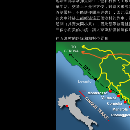
地居民都靠著捕魚維生，也在村裡的山坡
單生活。交通上不是很方便，對遊客來說
管制嚴格，不能隨便開車進去），因此我們的
的火車站搭上能經過這五個漁村的列車，
通關（其實大同小異），因此領隊刻意跳掉最大最
三個小而美的小鎮，讓大家重點體驗這個
往五漁村的路線和相對位置圖