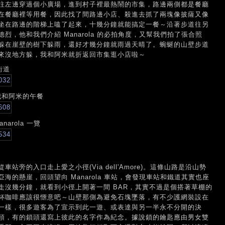
往左邊穿過個小廣場，進到村子裡最熱鬧的市集，路邊兩側都是餐廳
在餐廳裡等用餐，因此找了間路邊小店、殺進去抓了兩塊像披薩又像
坐在路邊的階梯上嗑了起來，十幾分鐘就能搞定一餐～沿著步道往另
，他和我們介紹 Manarola 的必拍角度，又幫我們拍了張合照
躲在崖壁的樹下躲雨，還好才幾分鐘就雨過天晴了。蜿蜒的山壁步道
來沒地方躲，我和阿米就折返回市集逛小店啦～
街道
我和阿米的午餐
rola 一覽
旁的入口走上愛之小徑(Via dell'Amore)。這條山路是沿山勢
的懸崖，回頭望向 Manarola 車站，會發現車站和鐵道其實也座
走沒幾分鐘，就看到小徑上開著一間 BAR，其實不過是個搭著草棚的
杯咖啡應該很愜意吧～山壁那側為避免石塊墜落，有不少護網裝設在
一樣，很多遊客為了宣示到此一遊、或表達與另一半永不分開的決
頭，有的鎖頭還寫上彼此的名字作為紀念。據說鎖的鑰匙應由男女雙