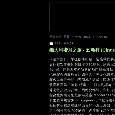
導覽連結:
首頁
-> 年份:
2011
-> 月份:
03
2011-03-09
義大利蜜月之旅 - 五漁村 (Cinque T
（續
前篇
）一早從飯店出發，迎接我們的
著行程安排要到窮鄉僻壤的鄉下，欣賞鬼
Terre
)。這是近年來新興的熱門觀光景點，被定為義大
也被聯合國教科文組織列入世界文化遺產之一，
顧名思義該景點由五個地方組成，因為這
發音直譯為「沁魁.特雷」，對岸則譯為
算是散步健走行程，因此要輕裝、穿好走
村從北到南分別是蒙泰羅索(Monterosso), 韋
和里奧馬焦雷(Riomaggiore)，均座落在
四個村子都建在陡峭山谷的小溪出海口，
這五個村落與內陸隔絕，逐崖壁而建的濱