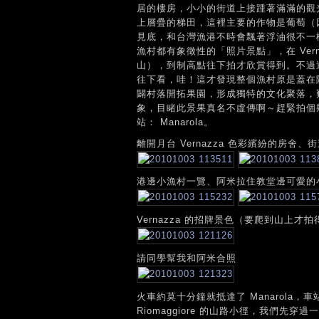
居的樓房，小小的街道上接踵著滿滿的觀
上層疊的梯田，這裡主要的作物是葡萄（
見底，和台灣漁港不時會飄著浮油很不一
漁村都有象徵性的「照片景點」，在 Ver
山），到制高點往下拍才欣賞得到。不過
往下看，哇！這才發現整個漁村原是蓋在
闢村落開拓果園，形成獨特的文化聚落，
象，目睹此景果真名不虛傳啊～趕緊拍個
站： Manarola。
離開月台 Vernazza 色彩繽紛的房
港邊小漁村一覽、阿米拉住教堂邊可愛的
Vernazza 的招牌景色（要爬到山上才
請同學幫我和阿米合照
火車約莫十分鐘就抵達了 Manarola
Riomaggiore 的山路小徑，我們先穿