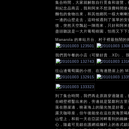
集合時間，大家就解散自行覓食和遊覽，
和紀念品商店，我和阿米不想浪費時間坐
麵包的食物出來，和其他鄉民一樣大喇喇
一邊的山壁走去，這時候遇到了落單的安德烈
後，突然天空飄起一陣雨來，只好和阿米
盡頭聽說是一大片葡萄樹園，怕雨又下下
Manarola 的車站月台、村子裡最熱鬧的
我們買午餐的小店（可樂好貴 ..XD）、
往山邊葡萄園的小徑、在海邊懸崖上的 Mana
到了集合時間，我們再走原路穿過隧道，從車站
在峭壁裡鑿出來的，旁邊就是緊鄰利古里亞海
落在懸崖邊，映著海上的陽光煞是好看。
露天咖啡座，但午後能坐在這欣賞海景喝
山璧上，和前一天在亞諾河畔看到的鐵鍊
心，隨處可見鎖在護網或欄杆上的各式鎖