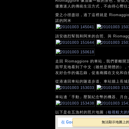
Riomaggiore 像油畫一般的景色，
優雅迷人的傳統生活方式，不由得心嚮往
愛之小徑盡頭，過了這裡就是 Riomaggio
諾的阿米
請安德烈幫我和阿米的合照、與 Riomaggi
走回 Riomaggiore 的車站，我們要
面罕見地看到了中文（雖然是簡體的），一
友好合作的備忘錄，促進兩國在文化和自
從港邊回車站的隧道步道、車站牆上長城
車站邊「手動」壓製紀念幣的機器、月台
以下是在五漁村的照片地圖（
檢視較大的