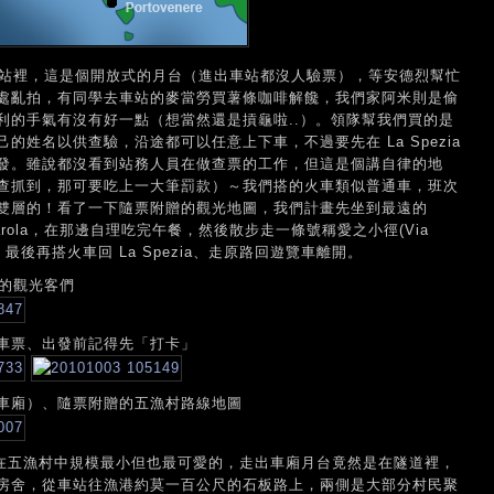
進火車站裡，這是個開放式的月台（進出車站都沒人驗票），等安德烈幫忙
處亂拍，有同學去車站的麥當勞買薯條咖啡解饞，我們家阿米則是偷
利的手氣有沒有好一點（想當然還是摃龜啦..）。領隊幫我們買的是
姓名以供查驗，沿途都可以任意上下車，不過要先在 La Spezia
發。雖說都沒看到站務人員在做查票的工作，但這是個講自律的地
查抓到，那可要吃上一大筆罰款）～我們搭的火車類似普通車，班次
雙層的！看了一下隨票附贈的觀光地圖，我們計畫先坐到最遠的
narola，在那邊自理吃完午餐，然後散步走一條號稱愛之小徑(Via
iore，最後再搭火車回 La Spezia、走原路回遊覽車離開。
票的觀光客們
車票、出發前記得先「打卡」
車廂）、隨票附贈的五漁村路線地圖
，這是在五漁村中規模最小但也最可愛的，走出車廂月台竟然是在隧道裡，
房舍，從車站往漁港約莫一百公尺的石板路上，兩側是大部分村民聚