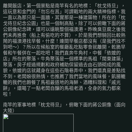
離開飯店，第一個景點是南竿有名的地標：「枕戈待旦」，
這玩意和金門的「勿忘在莒」可謂戰地的兩大精神指標。我
一直以為那只是一面牆，其實那是一棟建築物！所在的「枕
戈待旦紀念公園」也是一個制高點，除了可以俯瞰下面的蔣
公銅像紀念碑，還可以遠眺整個福澳港。昨晚臭豆腐之後我
們未再進食（船上有偷吃的不算），於是我們想騎回比較熱
鬧的福澳港找早餐，什麼！連間早餐店都沒有（是我們找不
到吧～）？所以在候船室的餐廳亂吃點零食就離開，乾脆早
餐和午餐併在一起吃吧！我們直奔牛角村，中餐「依嬤的
店」所在的聚落。牛角聚落是一個標準的馬祖「閩東建築」
聚落，房子經過規劃和政府補助保留過去由石頭砌成的風
貌，依嬤的店就藏身在這些石階巷弄中，我們還真是差點找
不到。老闆娘很熱情，也推薦了我們當地的風味餐，飢腸轆
轆的我們也飽餐了馬祖最道地的海鮮、酒糟料理和「戚光
餅」，還喝了一點老闆自釀的馬祖老酒，全身的氣力都來
啦！
南竿的軍事地標「枕戈待旦」，俯瞰下面的蔣公銅像（面向
大陸）