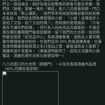
們又一路殺過去。剛好有兩台遊覽車的遊客也要去參觀，我
們就「順便」跟著一堆的「鄉民」進八八坑道看熱鬧。門口
本來有寫「禁止攝影」，我們乖乖地收起相機卻看到前有鄉
民亂拍，我們就去問負責管理的小姐：「小姐！這裡准許人
家拍了又拍、拍了又拍的嗎？」而熱情的管理員說：「只有
我在才讓你們拍哩」，同行友人紛紛亮出兵器猛拍，不滿足
還在鄉民離開關門後架起腳架，留下我們的大合照。拍完照
例要去逛逛「紀念品中心」馬祖酒廠看看，溫姓友人看到櫃
臺年輕辣妹身材姣好，在我們品完 40% 的馬祖陳高後，拉著
我湊到櫃臺假藉買酒之名行搭訕之實，最後溫姓友人還買了
兩罐老酒才肯罷休。（事後證明虧到了，因為又沒要到小姐
電話、酒廠的酒也沒有比較便宜啊～）
八八坑道口的大合照（剛關門），以及在馬祖酒廠內品酒
（40% 的陳年高梁啊）