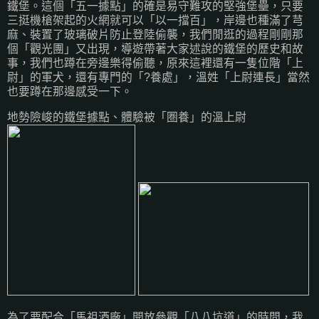
鐵堡。這個「五一據點」的確是易守難攻的堅強堡壘，只要
三挺機槍架起的火網就可以「以一擋百」，岸邊也種滿了芎
麻、裝置了玻璃破片防止登陸偷襲，我們閒逛的過程剛剛那
個「觀光團」又出現，導遊帶著大家述說的鐵堡的歷史和故
事，我們也蹲在旁邊樂得偷聽，原來這裡還有一隻位階「上
尉」的軍犬，還有專門的「?養處」，溫姓「上尉連長」當然
也要蹲在那邊感受一下。
地勢險峻的鐵堡據點、體驗被「圏養」的溫上尉
為了要配合「馬祖酒廠」開放參觀「八八坑道」的時間，我