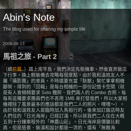
Abin's Note
The blog used for sharing my simple life
2006-08-13
馬祖之旅 - Part 2
（續
前篇
..）踏上南竿島，我們決定先租機車、然後直奔飯店
下行李，換上輕裝備去攻略每個景點。由於我和溫姓友人不
屬「攝影團」的會員，不時還要充當「馱獸」幫忙拿拿相機
腳架，得到的「回報」是每台相機的一部份記憶卡空間（就
是有人會頻頻要求 Solo 獨照、我們兩人的 Combo 合照，每
每有這種要求團員們也不吝用 1MB 來打發我們，所以大家相
機裡除了風景最多的應該都是我們二人的照片，嘿嘿～）。
由於我和溫姓友人是臨時加入馬祖行的，後來加訂飯店時友
人們住的「日光海岸」已經訂滿，所以就我們二人住在大概
五到十分鐘車程外的「神農山莊」。日光海岸房價雖比較
高，但是造景、裝潢和設計都是一流的，還有「無敵海