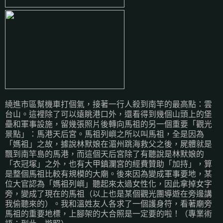
繞進市區幫機車打個氣，接著一行人殺到南竿的最高點：雲
台山。這裡除了可以遠眺港口外，還看得到幾個山頭上的堡
壘和軍事設施，留幾張照片後轉向馬祖的另一個重要「觀光
景點」：馬港天后宮。馬祖列嶼之所以叫馬祖，全是因為
「媽祖」之故，據說林默娘在湄州跳海救父之後，屍體就是
飄到南竿島的馬港，而這個天后宮除了有聽說是林默娘的
「衣冠塚」之外，也有大甲鎮瀾宮的經費贊助「加持」，算
是整個馬祖比較有規模的大廟。後來因為變成軍事要地，某
位大官認為「媽祖列嶼」聽起來太過女性化，因此拿掉女字
旁，變成了現在的馬祖（以上也是某個觀光團導遊在旁邊講
我偷聽來的）。我和溫姓友人各求了一個護身符，看著廟旁
馬祖的重要地標，上腳架的大合照是一定要的啦！（專業術