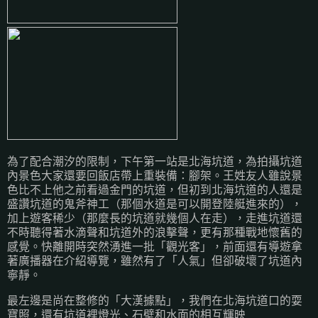
為了配合潮汐的限制，下午第一站是北海坑道，為拍攝坑道
內景色大家還要回飯店帶上重裝備：腳架。王姓友人雖說景
色比不上他之前看過金門的坑道，但初到北海坑道的人還是
盛讚坑道的鬼斧神工（那個水道是可以開登陸艇進來的），
加上遊客稀少（那麼長的坑道就幾個人在走），走進坑道還
不時聽得著水滴聲和坑道外的浪擊聲，更有那種戰地懷舊的
感覺。快離開時突然湧進一批「觀光客」，前面還有導遊拿
著廣播器在介紹導覽，雖然有了「人氣」但卻破壞了坑道內
寧靜。
最左邊是尚在整修的「大漢據點」，我們在北海坑道口的耍
寶照，還有坑道裡燈光、石壁和水面的相互輝映