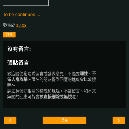
To be continued ...
發表於
18:02
分享
沒有留言:
張貼留言
歡迎隨便亂哈啦留言或發表意見，不過要
理性
、
不
做人身攻擊
～匿名的朋友得到回應的速度會比較慢
喔～
請注意發問相關的禮貌和規矩，不當留言、和本文
無關的回應可能會被
直接刪除
或
無視
喔！
‹
›
首頁