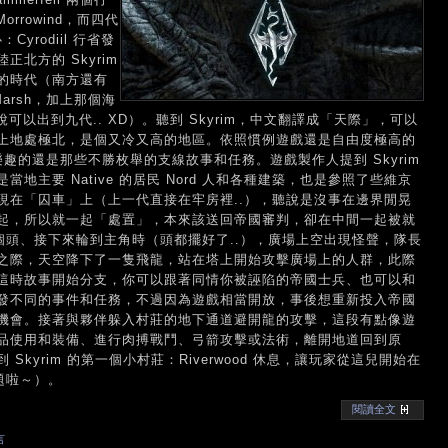
orrowind，而四代
：Cyrodiil 行省發
北方的 Skyrim
的時代（南方還有
ck Marsh，加上那個海
軸少說可以出到九代.. XD）。聽到 Skyrim，中文翻譯成「天際」，可以
上地處極北，是個又冷又高的地區。依照慣例遊戲還是自由度極高的
趣的還是那些不勝枚舉的支線故事和任務。遊戲製作人提到 Skyrim
主要 Native 的居民 Nord 人和各種建築，也是參照了些維京
現在「囚車」上（上一代直接在牢房裡..），聽說是沒事在邊界閒晃
起，所以就一起「處置」，本來該送回帝國審判，卻在中間一起被就
個頭、接下來輪到主角時（頭都擺好了..），廣場上空出現怪聲，隊長
之際，天空降下了一隻飛龍，站在塔上開始攻擊廣場上的人群，此際
這時故事開始分支，你可以跟著同情你被誣陷的帝國士兵、也可以和
發不同的事件和任務，不過因為遊戲相當開放，事後想重新投入帝國
機會。接著與夥伴躲入村莊的地下通道避開龍的攻擊，這段有點像遊
品使用和裝備、進行肉搏戰鬥、弓箭攻擊或法術，離開地道回到原
kyrim 的第一個小村莊：Riverwood 休息，讓玩家從這兒開始在
問題啦～）。
閱讀全文
言