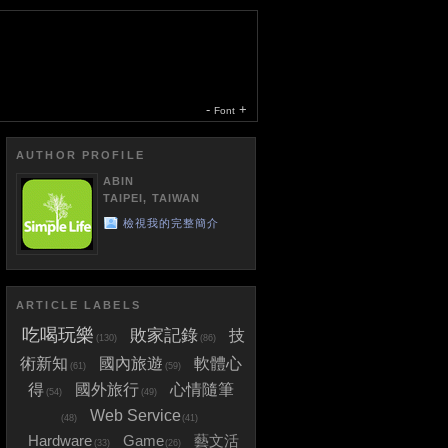
-
+
Font
AUTHOR PROFILE
ABIN
TAIPEI, TAIWAN
檢視我的完整簡介
ARTICLE LABELS
吃喝玩樂
敗家記錄
技
(130)
(86)
術新知
國內旅遊
軟體心
(61)
(59)
得
國外旅行
心情隨筆
(54)
(49)
Web Service
(48)
(41)
Hardware
Game
藝文活
(33)
(26)