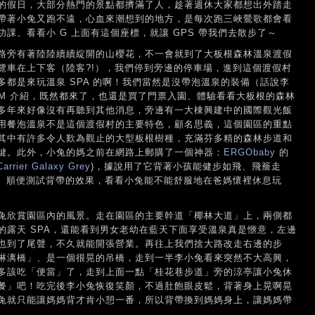
的假日，大部分熱門的景點都擠滿了人，趁著週休大家都想出外踏走
帶著小兔又跑不遠，心血來潮想到的地方，是每次跑三峽鶯歌都會看
課、看看小 G 上面有這個座標，就讓 GPS 帶我們去散步了～
路旁有著陸陸續續綻開的山櫻花，不一會就到了大板根森林溫泉渡假
覽車在上下客（陸客?!），我們停到旁邊的停車場，進到這個渡假村
都是來玩溫泉 SPA 的啊！我們當然是沒帶泡溫泉的裝備（話說李
DM 介紹，既然都來了，也還是買了門票入園、體驗看看大板根的森林
多年來好像沒有再聽到其他消息，旁邊有一大棟興建中的國際觀光飯
用餐泡溫泉不是這個渡假村的主要特色，顧名思義，這個園區的重點
其中有許多令人歎為觀止的大型板根樹種，充滿芬多精的森林步道和
鍵。此外，小兔的媽之前在網路上郵購了一個神器：
ERGObaby
的
Carrier Galaxy Grey
)，據說用了它背著小孩能健步如飛、飛簷走
!）順便測試背帶的效果，看看小兔能不能舒服地在爸媽懷裡休息玩
兔欣賞園區內的風景。走在園區的主要幹道「椰林大道」上，兩側都
的露天 SPA，還能看到男女老幼在藍天下面享受溫泉真是愜意，左邊
也到了尾聲，不久就能開張營業。再往上我們捨大路改走右邊的步
淋漓橋」、是一個很晃的吊橋，走到一半李小兔看來突然不大高興，
多該吃「便當」了，走到上面一點「桂花巷步道」旁的涼亭讓小兔休
餐」吧！吃完後李小兔恢復笑顏，不過肚飽眼皮鬆，背著身上晃啊晃
兔就只能讓媽媽背才肯小憩一番，所以背帶換到媽媽身上，讓媽媽帶