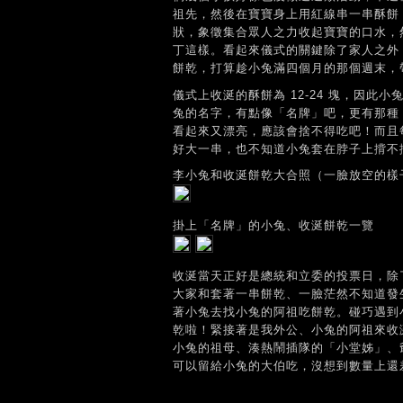
祖先，然後在寶寶身上用紅線串一串酥餅
狀，象徵集合眾人之力收起寶寶的口水，
丁這樣。看起來儀式的關鍵除了家人之外
餅乾，打算趁小兔滿四個月的那個週末，
儀式上收涎的酥餅為 12-24 塊，因此
兔的名字，有點像「名牌」吧，更有那種
看起來又漂亮，應該會捨不得吃吧！而且
好大一串，也不知道小兔套在脖子上揹不
李小兔和收涎餅乾大合照（一臉放空的樣
掛上「名牌」的小兔、收涎餅乾一覽
收涎當天正好是總統和立委的投票日，除
大家和套著一串餅乾、一臉茫然不知道發
著小兔去找小兔的阿祖吃餅乾。碰巧遇到
乾啦！緊接著是我外公、小兔的阿祖來收
小兔的祖母、湊熱鬧插隊的「小堂姊」、
可以留給小兔的大伯吃，沒想到數量上還