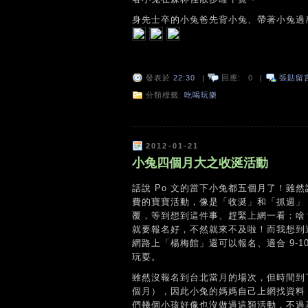
身先士卒的小兔爸先背小兔、帶著小兔過
發表於
22:30
|
回應:
0
|
張貼留
分類標籤:
吃喝玩樂
2012-01-21
小兔四個月大之收涎活動
話說 Po 文的當下小兔都五個月了！雖
費的寶寶活動，像是「收涎」和「抓週」
覆，等到想到這件事、趕緊上網一看：啥？
就要報名好，不然就來不及啦！而我想到
網路上「楊梅館」還可以報名、適合 9-
玩耍。
雖然沒報名到台北當月的場次，但時間到
個月），因此小兔的媽媽自己上網找資料
們幾個小孩好像也沒做過這類活動，不過基