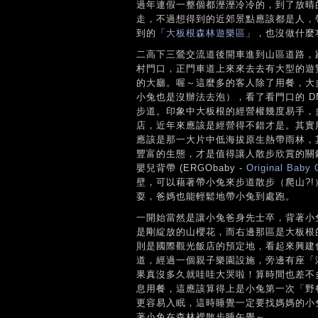
過年連假一整個都溼溼冷冷的，到了放晴
走，不過想得到的近郊景點應該都是人，
到的「
大板根森林遊樂區
」，也沒做什麼功
二高下三鶯交流道後開車進到山區道路，
村門口，正門車道上來來去去有大型的遊
的大廳。喔～這麼多的客人除了用餐，大多
小兔也是沒辦法去泡），看了看門口的 
步道。印象中大板根的經營權幾度易手，
店，近年來應該是經營得不錯才是。其實
應該是那一大片中低海拔原生熱帶雨林，
豐富的生態，才是值得讓人散步欣賞的關
嬰兒背帶 (ERGObaby -
Original Baby 
壁，可以藉著帶小兔來步道散步（爬山?
耍，爸媽也能輕鬆地帶小兔到處跑。
一開始當然是讓小兔爸身先士卒，背著小
是剛綻放的山櫻花，而右邊那區是大板根
則是國際觀光飯店的預定地，看起來興建
道，經過一個親子樂園設施，旁邊有座「
果真沒多久就哇哇大哭啦！算時間也差不
息用餐，這應該算得上是小兔第一次「野
更容易入眠，這時睡覺一定要找媽媽的小
著小兔在森林裡散步睡午覺～