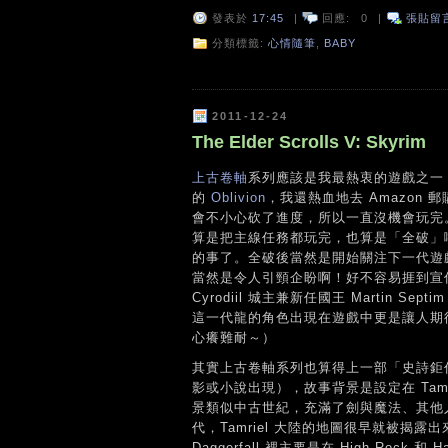
發表於
17:45
|
回應:
0
|
張貼留
分類標籤:
心情隨筆
,
BABY
2011-12-24
The Elder Scrolls V: Skyrim
上古卷軸
系列應該是我最熱衷的遊戲之一
的
Oblivion
，我還熱血地去 Amazon 
會不小心砍了進度，所以一直沒機會玩完
算是把主線任務都玩完，也算是「全破」
的事了。全破後當然是開始關注下一代遊
當然是令人引頸企盼啊！好不容易捱到宣
Cyrodiil 城主兼新任國王 Martin
這一代龍的角色出現在遊戲中更是讓人期
心癢難耐～）
其實上古卷軸系列也算得上一部「史詩鉅
影或小說出現），故事背景是設定在 Tamr
景類似中古世紀，充滿了劍與魔法、其他
代，Tamriel 大陸的地圖很早就被揭露
Daggerfall 裡主要是在 High Rock 和 H