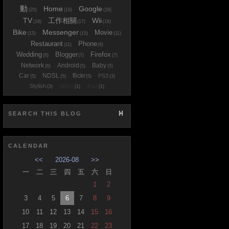
動
Home
Google
(25)
(19)
(18)
TV
工作相關
Wii
(18)
(17)
(16)
Bike
Messenger
Movie
(15)
(15)
(11)
Restaurant
Phone
(11)
(8)
Wedding
Blogger
Firefox
(8)
(7)
(7)
Network
Android
Baby
(6)
(5)
(5)
Car
NDSL
flickr
PS3
(5)
(5)
(5)
(3)
Stylish
XBOX
iPad
(3)
(1)
(1)
SEARCH THIS BLOG
CALENDAR
<<
2026-08
>>
一
二
三
四
五
六
日
1
2
3
4
5
6
7
8
9
10
11
12
13
14
15
16
17
18
19
20
21
22
23