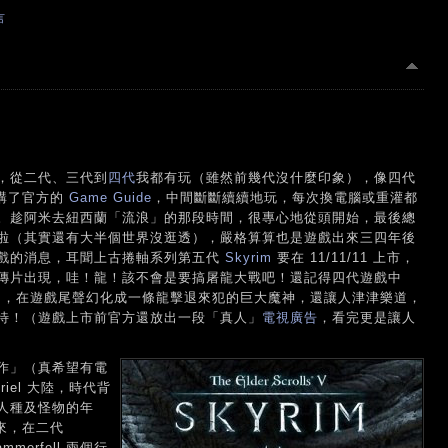
言
，從二代、三代到
四代
我都有玩（雖然前幾代沒什麼印象），像四代
郵購了官方的
Game Guide
，中間斷斷續續地玩，每次換電腦或重灌都
。趁阿米去紐西蘭「流浪」的那段時間，很專心地從頭開始，最後總
啦（其實還有大半個世界沒逛透），嚴格算算也是遊戲出來三四年後
戲的消息，耳聞上古捲軸系列第五代
Skyrim
要在 11/11/11 上市，
傳片出現，哇！龍！該不會是要搞屠龍大戰吧！還記得四代遊戲中
 Septim ，在遊戲尾聲幻化成一條龍擊退來犯的巨大魔神，還讓人津津樂道，
待！（遊戲上市前官方還放出一段「真人」
電視廣告
，看完更是讓人
作」（真希望有電
iel 大陸，時代背
人種及怪物的年
出來，在二代
ammerfell 兩個行