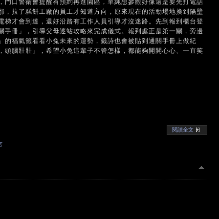
，門口警衛會提醒有預約再進園區，單純想參觀好像還是要先打電話
那，拉了糕餅工廠的員工才知道方向，原來現在的活動場地換到隔壁
電梯才會到達，還好沿路有工作人員引導才沒迷路。先到報到櫃台登
關手冊」，引導父母逐站攻略來完成儀式。報到處正是第一關，旁邊
」的福氣籤看看小兔未來的運勢，籤詩也會被貼到通關手冊上做紀
，頭腦壯壯」，希望小兔這輩子不管怎樣，都能夠開開心心、一直笑
閱讀全文
言