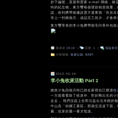
抄下編號，直接和賣家 e-mail 聯
特的紀念物，東方璽每個環節相當慎重，
認，收到臍帶後據說賣方還要挑「良辰吉日」
等上一到兩個月，成品完工前夕，才會再
東方璽寄來的李小兔臍帶胎毛印章外包裝
發表於
19:10
|
回應:
1
|
張貼留言
分類標籤:
敗家記錄
,
BABY
2012-02-29
李小兔收涎活動 Part 2
雖然小兔四個月時已經在家裡自己辦過
收
一方面看看除了收涎外、對於剛出生的小
走走 。我們沒趕上在郭元益台北本館的
中山高「幼獅工業區」那個交流道下面，
霧，也算折騰一番才抵達。