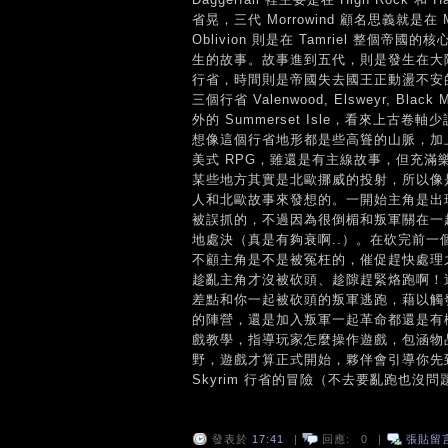
省晃，三代 Morrowind 顧名思義就是在 M
Oblivion 則是在 Tamriel 整個帝國的核心
生的故事。故事進到五代，則是發生在大陸正
行省，時間則是帝國失去國王正動盪不安
三個行省 Valenwood, Elsweyr, Bla
外的 Summerset Isle，看來上古卷
想像這個行省地形都是些高聳的山脈，加
美式 RPG，雖還是有主線故事，但充滿樂
某些地方其實是北歐挪威的投射，所以像是當地
人和北歐故事來發想的。一開始主角是出
被誤抓的，不過因為很倒楣和叛軍關在一
地處決（真是有夠衰啊..）。在砍完前一
不顧主角是不是被冤枉的，催促趕快處理
趁亂主角才沒被砍頭、趁隙趕緊烙跑啊！
差點和你一起被砍頭的叛軍逃跑，藉以觸
的陣營，還是加入叛軍一起革命都還是有
戲教學，指導玩家怎麼操作遊戲，包涵物
野，遊戲才算正式開始，夥伴會引導你先到 S
Skyrim 行省的冒險（不去要亂跑也沒
發表於
17:41
|
回應:
0
|
張貼留