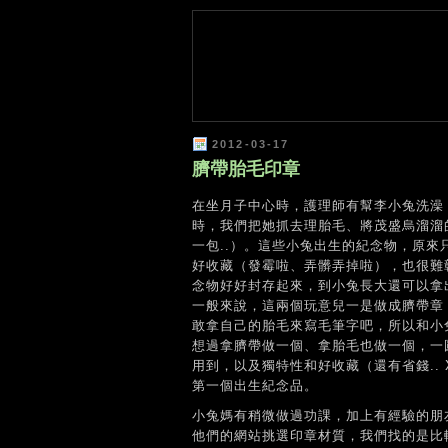
2012-03-17
臍帶胎毛印章
在坐月子中心時，護理師有幫李小兔洗澡
時，我們把她抓去理胎毛、將茂盛烏溜溜
一包..）。這些小兔出生的紀念物，原
好收藏（發霉啦、弄髒弄掉啦），也很難
念物好好封存起來，到小兔長大還可以拿
一般來說，這兩個玩意兒一是做成臍帶章
敢拿自己的胎毛來寫毛筆字吧，所以和小
想過拿臍帶做一個、拿胎毛也做一個，一
用到，以及獨特性和好收藏（還有省錢..
第一個出生紀念品。
小兔媽有稍微做過功課，加上有經驗的朋
他們的網站挑選印章材質，我們找的是比