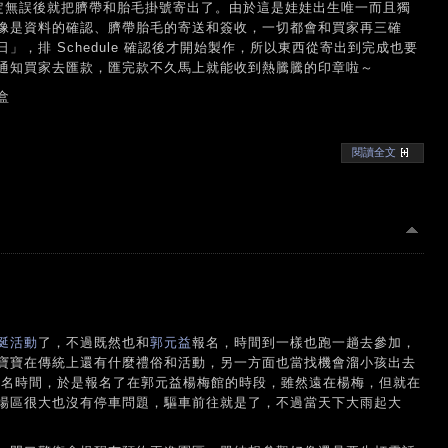
絡，確定無誤後就把臍帶和胎毛掛號寄出了。由於這是娃娃出生唯一而且獨
像是資料的確認、臍帶胎毛的寄送和簽收，一切都會和買家再三確
，排 Schedule 確認後才開始製作，所以東西從寄出到完成也要
通知買家去匯款，匯完款不久馬上就能收到熱騰騰的印章啦～
盒
閱讀全文
涎活動
了，不過既然也和
郭元益
報名，時間到一樣也跑一趟去參加，
寶寶在傳統上還有什麼禮俗和活動，另一方面也當找機會溜小孩出去
報名時間，於是報名了在郭元益楊梅館的時段，雖然遠在楊梅，但就在
場區很大也沒有停車問題，驅車前往就是了，不過當天下大雨起大