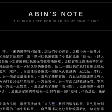
ABIN'S NOTE
THE BLOG USED FOR SHARING MY SIMPLE LIFE
「掉」下來的臍帶特別留住，讓我們小心保管，之後小兔一個多月
的頭髮剪個精光，當下也用紅包袋收集了小兔的原生「胎毛」（好大
來只是用小塑膠袋和紅包袋保管收在抽屜裡，這樣實在沒辦法長時間好
彰顯這些一生一次紀念物的重要性。所以一開始我們就打算把這些紀
出來「端詳」，而這樣就要做成一個能永久收藏的「紀念品」才行。
，另一個是做成胎毛筆，不過為了兼顧實用，而且我想應該也沒有人
兔媽打算只做印章就好，一方面實用，另一方面也好收藏保管。本來
圓一方做一組對章，不過還是為了兼顧「實用性」，做兩個也不會都
 XD），最後決定將臍帶胎毛一起封存在一個印章裡，作為送給小兔的
友強力推薦，最後直接就找「
東方璽
」替我們製作印章。首先是連到
較耐看的「赤牛角印章」，自己選擇花色紋路比較喜歡的，確定細節