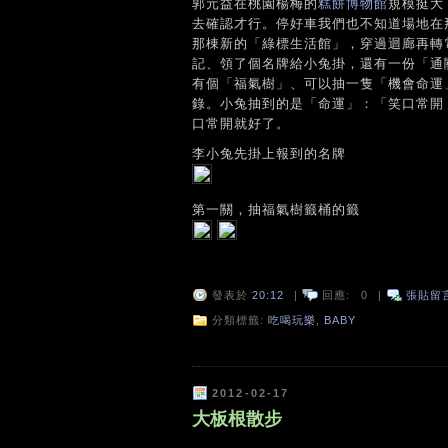
郭元益在桃園楊梅的
糕餅博物館
規模挺大
去確認才行。停好車我們也不知道場地在
那棟新的「綠標生活館」，穿過迴廊再轉
記、領了個名牌給小兔掛，還有一份「通
有個「福氣樹」、可以抽一隻「機會命運
錄。小兔抽到的是「命運」：「笑口常開
口常開就好了。
李小兔先掛上報到的名牌
第一關，抽福氣樹籤桶的籤
發表於
20:12
|
回應:
0
|
張貼留
分類標籤:
吃喝玩樂
,
BABY
2012-02-17
大板根散步