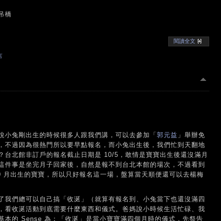
吊橋
閱讀全文
言
然說小兔剛出生的時候很多人跟我們講，可以去參加「
郭元益
」舉辦免
，不過因為很熱門所以要早點報名，而小兔出生後，我們忙到天翻地
台北館非訂戶的報名截止日期是 10/5，敢情是寶寶出生後還沒滿月
這件事是坐完月子回家後，自然是報不到台北本館的場次，不過看到
10 月出生的寶寶，所以只好報名這一場，盤算當天順便還可以去楊梅
了我們總可以自己搞「收涎」（就算有報名到、小兔當下也還沒滿四
，看收涎活動到底需要什麼東西和儀式。爸媽說小時候生活忙碌、我
本的 Sense 為：「收涎」是當小寶寶滿四個月時的儀式，先祭告