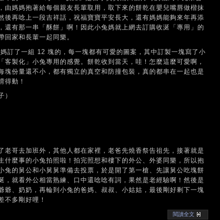
，由媽媽抱著給每個親友長輩取用，取下來的餅乾在嬰兒嘴唇做楷抹
然後再唸上一段吉祥話，祝福寶寶平安長大，還有媽媽能夠來年再添
，還有那一串「酥餅」啊！因此小兔媽就上網去訂購收涎「專用」的
帶回家和長輩一起同樂。
小兔媽訂了一組 12 塊的，每一塊都有可愛的圖案，其中訂製一塊寫了小
「客製化」小兔專用的感覺。餅乾收到當天，哇！怎麼這麼可愛啊，
每塊份量還不小，都有獨立的真空和防撞包裝，真的都串在一起也是
揹得動！
子）
了老哥去加班外，其他人都在家裡，老爸先燒香祭告祖先，接著就是
生什麼事的小兔拍照啦！拍完照想和樓下的外公、外婆同樂，所以抱
小兔的舅公和小舅舅準備去投票，於是開了第一槍、先讓舅公吃塊餅
涎，就看外公相當熟練、口中還唸唸有詞，果然是老經驗啊！然後是
爺爺、奶奶，再輪到小兔的爸媽、叔叔、小姑姑，最後剛好剩下一塊
差不多剛好哩！
閱讀全文