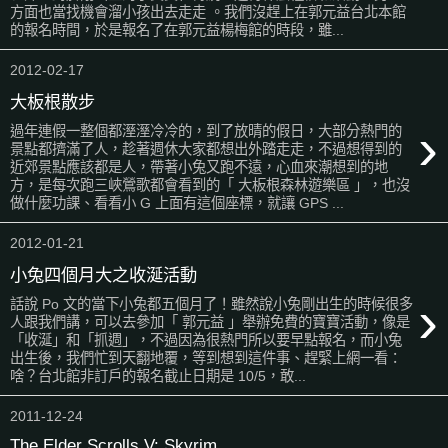
方面也當找機會溜小孩出去走走 。我們沒趕上在郭元益台北本館
的報名時間，於是報名了在郭元益楊梅館的時段，雖...
2012-02-17
大板根散步
›
過年連假一整個都溼溼冷冷的，到了放晴的假日，大部分熱門的
景點都擠滿了人，趁著週休大家都想出外踏走走，不過想得到的
近郊景點應該都是人，帶著小兔又跑不遠，心血來潮想到的地
方，是每次跑三峽鶯歌都會看到的「 大板根森林遊樂區 」，也沒
做什麼功課、看看小 G 上面有這個座標，就讓 GPS ...
2012-01-21
小兔四個月大之收涎活動
›
話說 Po 文的當下小兔都五個月了！雖然說小兔剛出生的時候很多
人跟我們講，可以去參加「 郭元益 」舉辦免費的寶寶活動，像是
「收涎」和「抓週」，不過因為很熱門所以要早點報名，而小兔
出生後，我們忙到天翻地覆，等到想到這件事、趕緊上網一看：
啥？台北館非訂戶的報名截止日期是 10/5，敢...
2011-12-24
The Elder Scrolls V: Skyrim