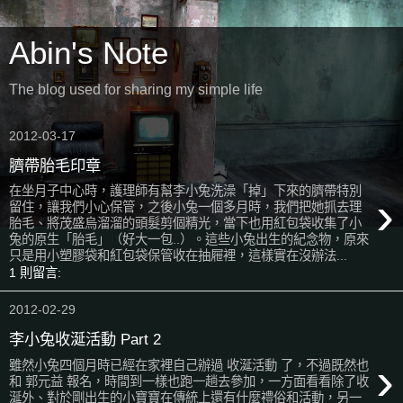
Abin's Note
The blog used for sharing my simple life
2012-03-17
臍帶胎毛印章
在坐月子中心時，護理師有幫李小兔洗澡「掉」下來的臍帶特別
›
留住，讓我們小心保管，之後小兔一個多月時，我們把她抓去理
胎毛、將茂盛烏溜溜的頭髮剪個精光，當下也用紅包袋收集了小
兔的原生「胎毛」（好大一包..）。這些小兔出生的紀念物，原來
只是用小塑膠袋和紅包袋保管收在抽屜裡，這樣實在沒辦法...
1 則留言:
2012-02-29
李小兔收涎活動 Part 2
›
雖然小兔四個月時已經在家裡自己辦過 收涎活動 了，不過既然也
和 郭元益 報名，時間到一樣也跑一趟去參加，一方面看看除了收
涎外、對於剛出生的小寶寶在傳統上還有什麼禮俗和活動，另一