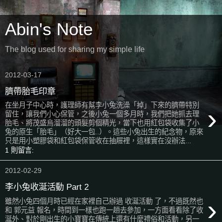
Abin's Note
The blog used for sharing my simple life
2012-03-17
臍帶胎毛印章
在坐月子中心時，護理師有幫李小兔洗澡「掉」下來的臍帶特別
›
留住，讓我們小心保管，之後小兔一個多月時，我們把她抓去理
胎毛、將茂盛烏溜溜的頭髮剪個精光，當下也用紅包袋收集了小
兔的原生「胎毛」（好大一包..）。這些小兔出生的紀念物，原來
只是用小塑膠袋和紅包袋保管收在抽屜裡，這樣實在沒辦法...
1 則留言:
2012-02-29
李小兔收涎活動 Part 2
›
雖然小兔四個月時已經在家裡自己辦過 收涎活動 了，不過既然也
和 郭元益 報名，時間到一樣也跑一趟去參加，一方面看看除了收
涎外、對於剛出生的小寶寶在傳統上還有什麼禮俗和活動，另一