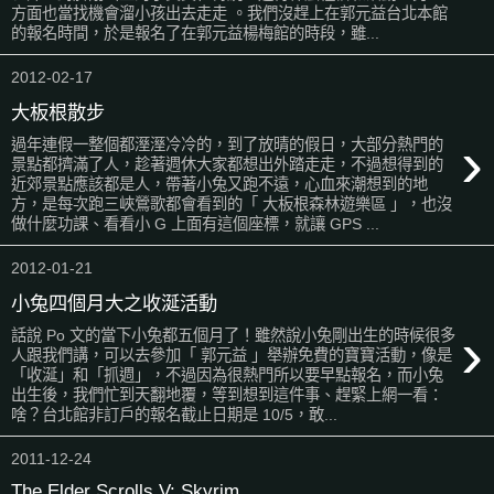
方面也當找機會溜小孩出去走走 。我們沒趕上在郭元益台北本館
的報名時間，於是報名了在郭元益楊梅館的時段，雖...
2012-02-17
大板根散步
›
過年連假一整個都溼溼冷冷的，到了放晴的假日，大部分熱門的
景點都擠滿了人，趁著週休大家都想出外踏走走，不過想得到的
近郊景點應該都是人，帶著小兔又跑不遠，心血來潮想到的地
方，是每次跑三峽鶯歌都會看到的「 大板根森林遊樂區 」，也沒
做什麼功課、看看小 G 上面有這個座標，就讓 GPS ...
2012-01-21
小兔四個月大之收涎活動
›
話說 Po 文的當下小兔都五個月了！雖然說小兔剛出生的時候很多
人跟我們講，可以去參加「 郭元益 」舉辦免費的寶寶活動，像是
「收涎」和「抓週」，不過因為很熱門所以要早點報名，而小兔
出生後，我們忙到天翻地覆，等到想到這件事、趕緊上網一看：
啥？台北館非訂戶的報名截止日期是 10/5，敢...
2011-12-24
The Elder Scrolls V: Skyrim