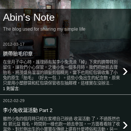
Abin's Note
The blog used for sharing my simple life
2012-03-17
臍帶胎毛印章
在坐月子中心時，護理師有幫李小兔洗澡「掉」下來的臍帶特別
›
留住，讓我們小心保管，之後小兔一個多月時，我們把她抓去理
胎毛、將茂盛烏溜溜的頭髮剪個精光，當下也用紅包袋收集了小
兔的原生「胎毛」（好大一包..）。這些小兔出生的紀念物，原來
只是用小塑膠袋和紅包袋保管收在抽屜裡，這樣實在沒辦法...
1 則留言:
2012-02-29
李小兔收涎活動 Part 2
›
雖然小兔四個月時已經在家裡自己辦過 收涎活動 了，不過既然也
和 郭元益 報名，時間到一樣也跑一趟去參加，一方面看看除了收
涎外、對於剛出生的小寶寶在傳統上還有什麼禮俗和活動，另一