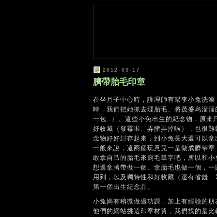
2012-03-17
臍帶胎毛印章
在坐月子中心時，護理師有幫李小兔洗澡
時，我們把她抓去理胎毛、將茂盛烏溜溜
一包..）。這些小兔出生的紀念物，原
好收藏（發霉啦、弄髒弄掉啦），也很難
念物好好封存起來，到小兔長大還可以拿
一般來說，這兩個玩意兒一是做成臍帶章
敢拿自己的胎毛來寫毛筆字吧，所以和小
想過拿臍帶做一個、拿胎毛也做一個，一
用到，以及獨特性和好收藏（還有省錢..
第一個出生紀念品。
小兔媽有稍微做過功課，加上有經驗的朋
他們的網站挑選印章材質，我們找的是比