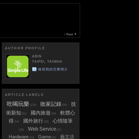
-
+
Font
AUTHOR PROFILE
ABIN
TAIPEI, TAIWAN
檢視我的完整簡介
ARTICLE LABELS
吃喝玩樂
敗家記錄
技
(130)
(86)
術新知
國內旅遊
軟體心
(61)
(59)
得
國外旅行
心情隨筆
(54)
(49)
Web Service
(48)
(41)
Hardware
Game
藝文活
(33)
(26)