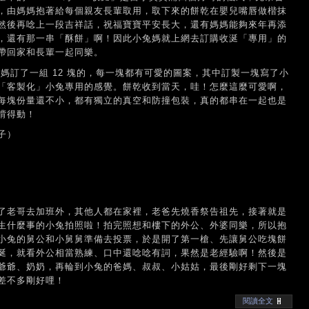
，由媽媽抱著給每個親友長輩取用，取下來的餅乾在嬰兒嘴唇做楷抹
然後再唸上一段吉祥話，祝福寶寶平安長大，還有媽媽能夠來年再添
，還有那一串「酥餅」啊！因此小兔媽就上網去訂購收涎「專用」的
帶回家和長輩一起同樂。
小兔媽訂了一組 12 塊的，每一塊都有可愛的圖案，其中訂製一塊寫了小
「客製化」小兔專用的感覺。餅乾收到當天，哇！怎麼這麼可愛啊，
每塊份量還不小，都有獨立的真空和防撞包裝，真的都串在一起也是
揹得動！
子）
了老哥去加班外，其他人都在家裡，老爸先燒香祭告祖先，接著就是
生什麼事的小兔拍照啦！拍完照想和樓下的外公、外婆同樂，所以抱
小兔的舅公和小舅舅準備去投票，於是開了第一槍、先讓舅公吃塊餅
涎，就看外公相當熟練、口中還唸唸有詞，果然是老經驗啊！然後是
爺爺、奶奶，再輪到小兔的爸媽、叔叔、小姑姑，最後剛好剩下一塊
差不多剛好哩！
閱讀全文