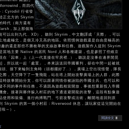
orrowind，而四代
：Cyrodiil 行省發
北方的 Skyrim
的時代（南方還有
ck Marsh，加上那個海
軸少說可以出到九代.. XD）。聽到 Skyrim，中文翻譯成「天際」，可以
上地處極北，是個又冷又高的地區。依照慣例遊戲還是自由度極高的
趣的還是那些不勝枚舉的支線故事和任務。遊戲製作人提到 Skyrim
主要 Native 的居民 Nord 人和各種建築，也是參照了些維京
現在「囚車」上（上一代直接在牢房裡..），聽說是沒事在邊界閒晃
起，所以就一起「處置」，本來該送回帝國審判，卻在中間一起被就
個頭、接下來輪到主角時（頭都擺好了..），廣場上空出現怪聲，隊長
之際，天空降下了一隻飛龍，站在塔上開始攻擊廣場上的人群，此際
這時故事開始分支，你可以跟著同情你被誣陷的帝國士兵、也可以和
發不同的事件和任務，不過因為遊戲相當開放，事後想重新投入帝國
機會。接著與夥伴躲入村莊的地下通道避開龍的攻擊，這段有點像遊
品使用和裝備、進行肉搏戰鬥、弓箭攻擊或法術，離開地道回到原
kyrim 的第一個小村莊：Riverwood 休息，讓玩家從這兒開始在
問題啦～）。
閱讀全文
言