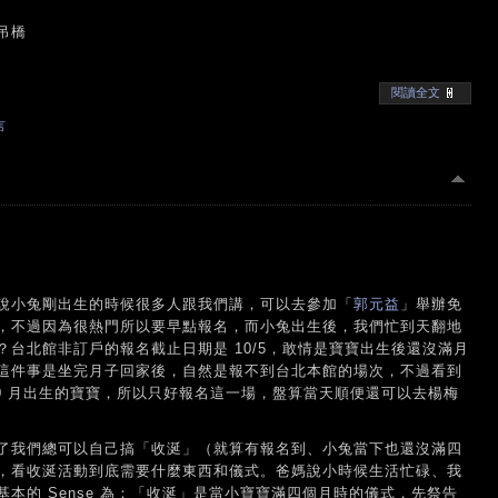
吊橋
閱讀全文
言
然說小兔剛出生的時候很多人跟我們講，可以去參加「
郭元益
」舉辦免
，不過因為很熱門所以要早點報名，而小兔出生後，我們忙到天翻地
台北館非訂戶的報名截止日期是 10/5，敢情是寶寶出生後還沒滿月
這件事是坐完月子回家後，自然是報不到台北本館的場次，不過看到
10 月出生的寶寶，所以只好報名這一場，盤算當天順便還可以去楊梅
了我們總可以自己搞「收涎」（就算有報名到、小兔當下也還沒滿四
，看收涎活動到底需要什麼東西和儀式。爸媽說小時候生活忙碌、我
本的 Sense 為：「收涎」是當小寶寶滿四個月時的儀式，先祭告