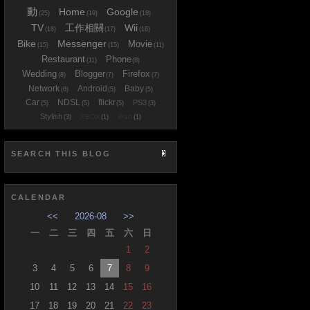
動
Home
Google
(25)
(19)
(18)
TV
工作相關
Wii
(18)
(17)
(16)
Bike
Messenger
Movie
(15)
(15)
(11)
Restaurant
Phone
(11)
(8)
Wedding
Blogger
Firefox
(8)
(7)
(7)
Network
Android
Baby
(6)
(5)
(5)
Car
NDSL
flickr
PS3
(5)
(5)
(5)
(3)
Stylish
XBOX
iPad
(3)
(1)
(1)
SEARCH THIS BLOG
CALENDAR
<<
2026-08
>>
一
二
三
四
五
六
日
1
2
3
4
5
6
7
8
9
10
11
12
13
14
15
16
17
18
19
20
21
22
23