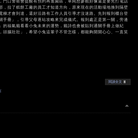
，門口警衛會提醒有預約再進園區，單純想參觀好像還是要先打電話
那，拉了糕餅工廠的員工才知道方向，原來現在的活動場地換到隔壁
電梯才會到達，還好沿路有工作人員引導才沒迷路。先到報到櫃台登
關手冊」，引導父母逐站攻略來完成儀式。報到處正是第一關，旁邊
」的福氣籤看看小兔未來的運勢，籤詩也會被貼到通關手冊上做紀
，頭腦壯壯」，希望小兔這輩子不管怎樣，都能夠開開心心、一直笑
閱讀全文
言