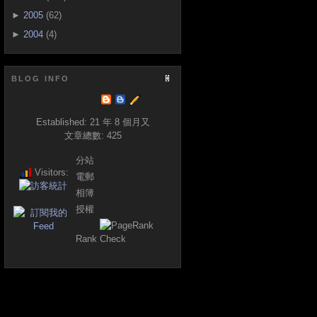
►
2005
(62)
►
2004
(4)
BLOG INFO
Established:
21 年 8 個月又
文章總數:
425
分站
Visitors:
電郵
相簿
授權
Rank