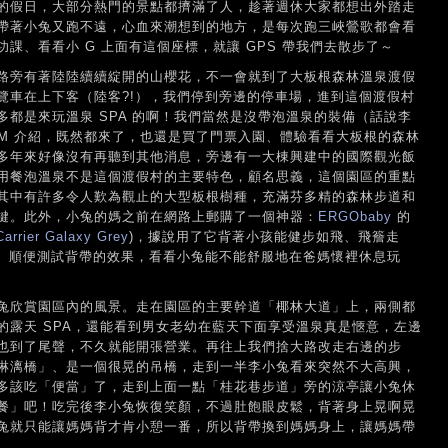
的假日，大部分熱門的景點都擠滿了人，趁著週休大家都想出外踏走
帶著小兔又跑不遠，心血來潮想到的地方，是每次跑三峽鶯歌都會看
課、看看小 G 上面有這個座標，就讓 GPS 帶我們去散步了～
路旁有著陸陸續續綻開的山櫻花，不一會就到了大板根森林溫泉渡假
覽車在上下客（陸客?!），我們停到旁邊的停車場，進到這個渡假村
都是來玩溫泉 SPA 的啊！我們當然是沒帶泡溫泉的裝備（話說李
DM 介紹，既然都來了，也還是買了門票入園、體驗看看大板根的森林
多年來好像沒有再聽到其他消息，旁邊有一大棟興建中的國際觀光飯
用餐泡溫泉不是這個渡假村的主要特色，顧名思義，這個園區的重點
其中有許多令人歎為觀止的大型板根樹種，充滿芬多精的森林步道和
鍵。此外，小兔的媽之前在網路上郵購了一個神器：
ERGObaby
的
Carrier Galaxy Grey
)，據說用了它背著小孩能健步如飛、飛簷走
!）順便測試背帶的效果，看看小兔能不能舒服地在爸媽懷裡休息玩
兔欣賞園區內的風景。走在園區的主要幹道「椰林大道」上，兩側都
的露天 SPA，還能看到男女老幼在藍天下面享受溫泉真是愜意，左邊
也到了尾聲，不久就能開張營業。再往上我們捨大路改走右邊的步
淋漓橋」、是一個很晃的吊橋，走到一半李小兔看來突然不大高興，
多該吃「便當」了，走到上面一點「桂花巷步道」旁的涼亭讓小兔休
餐」吧！吃完後李小兔恢復笑顏，不過肚飽眼皮鬆，背著身上晃啊晃
兔就只能讓媽媽背才肯小憩一番，所以背帶換到媽媽身上，讓媽媽帶