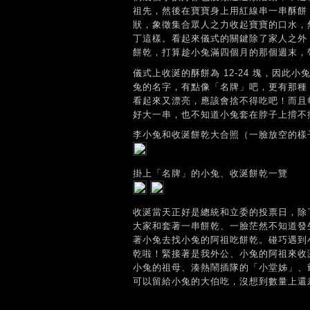
祖先，然後在寶寶身上用紅線串一串酥餅
狀，象徵集合眾人之力收起寶寶的口水，
丁這樣。看起來儀式的關鍵除了家人之外
餅乾，打算趁小兔滿四個月的那個週末，
儀式上收涎的酥餅為 12-24 塊，因此
兔的名字，有點像「名牌」吧，更有那種
看起來又漂亮，應該會捨不得吃吧！而且
好大一串，也不知道小兔套在脖子上揹不
李小兔和收涎餅乾大合照（一臉放空的樣
掛上「名牌」的小兔、收涎餅乾一覽
收涎當天正好是總統和立委的投票日，除
大家和套著一串餅乾、一臉茫然不知道發
著小兔去找小兔的阿祖吃餅乾。碰巧遇到
乾啦！緊接著是我外公、小兔的阿祖來收
小兔的祖母、湊熱鬧插隊的「小堂姊」、
可以留給小兔的大伯吃，沒想到數量上還