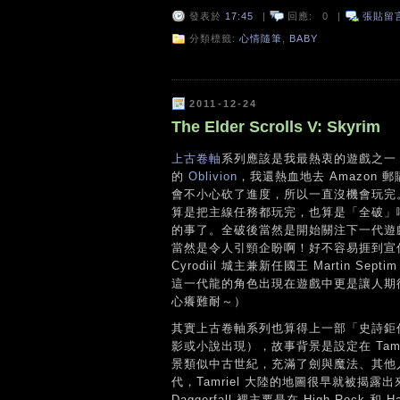
發表於
17:45
|
回應:
0
|
張貼留
分類標籤:
心情隨筆
,
BABY
2011-12-24
The Elder Scrolls V: Skyrim
上古卷軸
系列應該是我最熱衷的遊戲之一
的
Oblivion
，我還熱血地去 Amazon 
會不小心砍了進度，所以一直沒機會玩完
算是把主線任務都玩完，也算是「全破」
的事了。全破後當然是開始關注下一代遊
當然是令人引頸企盼啊！好不容易捱到宣
Cyrodiil 城主兼新任國王 Martin
這一代龍的角色出現在遊戲中更是讓人期
心癢難耐～）
其實上古卷軸系列也算得上一部「史詩鉅
影或小說出現），故事背景是設定在 Tamr
景類似中古世紀，充滿了劍與魔法、其他
代，Tamriel 大陸的地圖很早就被揭露
Daggerfall 裡主要是在 High Rock 和 H