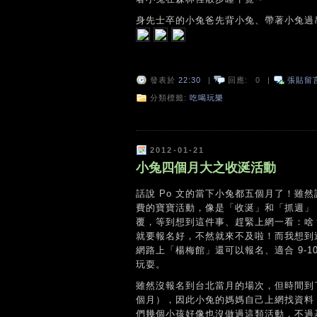
身先士卒的小兔爸先背小兔、帶著小兔過
發表於
22:30
|
回應:
0
|
張貼留
分類標籤:
吃喝玩樂
2012-01-21
小兔四個月大之收涎活動
話說 Po 文的當下小兔都五個月了！雖
費的寶寶活動，像是「收涎」和「抓週」
覆，等到想到這件事、趕緊上網一看：啥？
就要報名好，不然就來不及啦！而我想到
網路上「楊梅館」還可以報名、適合 9-
玩耍。
雖然沒報名到台北當月的場次，但時間到
個月），因此小兔的媽媽自己上網找資料
們幾個小孩好像也沒做過這類活動，不過基