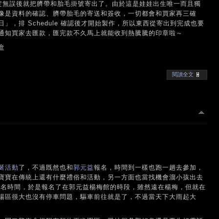
絡，確定無誤後就把臍帶和胎毛掛號寄出了。由於這是娃娃出生唯一而且獨
像是資料的確認、臍帶胎毛的寄送和簽收，一切都會和買家再三確
，排 Schedule 確認後才開始製作，所以東西從寄出到完成也要
通知買家去匯款，匯完款不久馬上就能收到熱騰騰的印章啦～
盒
閱讀全文
涎活動
了，不過既然也和
郭元益
報名，時間到一樣也跑一趟去參加，
寶寶在傳統上還有什麼禮俗和活動，另一方面也當找機會溜小孩出去
報名時間，於是報名了在郭元益楊梅館的時段，雖然遠在楊梅，但就在
場區很大也沒有停車問題，驅車前往就是了，不過當天下大雨起大