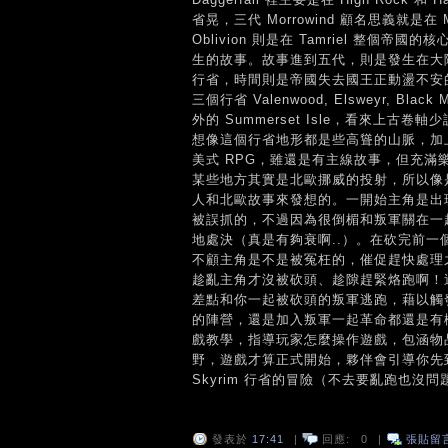
省晃，三代 Morrowind 顧名思義就是在 M
Oblivion 則是在 Tamriel 整個帝國的核心
生的故事。故事進到五代，則是發生在大陸正
行省，時間則是帝國失去國王正動盪不安
三個行省 Valenwood, Elsweyr, Bla
外的 Summerset Isle，看來上古卷
想像這個行省地形都是些高聳的山脈，加
美式 RPG，雖還是有主線故事，但充滿樂
某些地方其實是北歐挪威的投射，所以像是當地
人和北歐故事來發想的。一開始主角是出
被誤抓的，不過因為很倒楣和叛軍關在一
地處決（真是有夠衰啊..）。在砍完前一
不顧主角是不是被冤枉的，催促趕快處理
趁亂主角才沒被砍頭、趁隙趕緊烙跑啊！
差點和你一起被砍頭的叛軍逃跑，藉以觸
的陣營，還是加入叛軍一起革命都還是有
戲教學，指導玩家怎麼操作遊戲，包涵物
野，遊戲才算正式開始，夥伴會引導你先到 S
Skyrim 行省的冒險（不去要亂跑也沒
發表於
17:41
|
回應:
0
|
張貼留