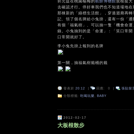
郭元益在桃園楊梅的
糕餅博物館
規模挺大
去確認才行。停好車我們也不知道場地在
那棟新的「綠標生活館」，穿過迴廊再轉
記、領了個名牌給小兔掛，還有一份「通
有個「福氣樹」、可以抽一隻「機會命運
錄。小兔抽到的是「命運」：「笑口常開
口常開就好了。
李小兔先掛上報到的名牌
第一關，抽福氣樹籤桶的籤
發表於
20:12
|
回應:
0
|
張貼留
分類標籤:
吃喝玩樂
,
BABY
2012-02-17
大板根散步