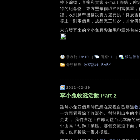
抄下編號，直接和賣家 e-mail 聯
特的紀念物，東方璽每個環節相當慎重，
認，收到臍帶後據說賣方還要挑「良辰吉日」
等上一到兩個月，成品完工前夕，才會再
東方璽寄來的李小兔臍帶胎毛印章外包裝
發表於
19:10
|
回應:
1
|
張貼留言
分類標籤:
敗家記錄
,
BABY
2012-02-29
李小兔收涎活動 Part 2
雖然小兔四個月時已經在家裡自己辦過
收
一方面看看除了收涎外、對於剛出生的小
走走 。我們沒趕上在郭元益台北本館的
中山高「幼獅工業區」那個交流道下面，
霧，也算折騰一番才抵達。