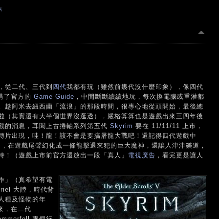
言
，從二代、三代到
四代
我都有玩（雖然前幾代沒什麼印象），像四代
郵購了官方的
Game Guide
，中間斷斷續續地玩，每次換電腦或重灌都
。趁阿米去紐西蘭「流浪」的那段時間，很專心地從頭開始，最後總
啦（其實還有大半個世界沒逛透），嚴格算算也是遊戲出來三四年後
戲的消息，耳聞上古捲軸系列第五代
Skyrim
要在 11/11/11 上市，
傳片出現，哇！龍！該不會是要搞屠龍大戰吧！還記得四代遊戲中
 Septim ，在遊戲尾聲幻化成一條龍擊退來犯的巨大魔神，還讓人津津樂道，
待！（遊戲上市前官方還放出一段「真人」
電視廣告
，看完更是讓人
作」（真希望有電
iel 大陸，時代背
人種及怪物的年
出來，在二代
ammerfell 兩個行