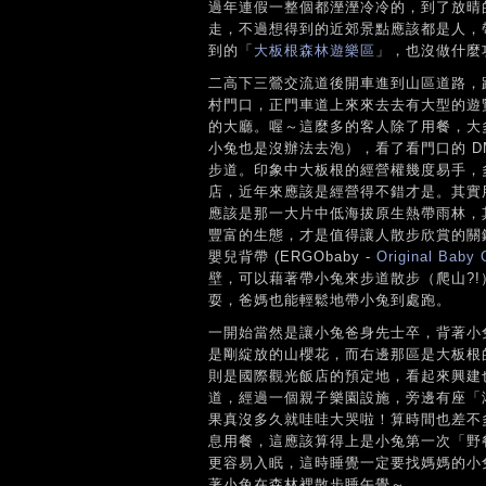
過年連假一整個都溼溼冷冷的，到了放晴
走，不過想得到的近郊景點應該都是人，
到的「
大板根森林遊樂區
」，也沒做什麼功
二高下三鶯交流道後開車進到山區道路，
村門口，正門車道上來來去去有大型的遊
的大廳。喔～這麼多的客人除了用餐，大多
小兔也是沒辦法去泡），看了看門口的 
步道。印象中大板根的經營權幾度易手，
店，近年來應該是經營得不錯才是。其實
應該是那一大片中低海拔原生熱帶雨林，
豐富的生態，才是值得讓人散步欣賞的關
嬰兒背帶 (ERGObaby -
Original Baby 
壁，可以藉著帶小兔來步道散步（爬山?
耍，爸媽也能輕鬆地帶小兔到處跑。
一開始當然是讓小兔爸身先士卒，背著小
是剛綻放的山櫻花，而右邊那區是大板根
則是國際觀光飯店的預定地，看起來興建
道，經過一個親子樂園設施，旁邊有座「
果真沒多久就哇哇大哭啦！算時間也差不
息用餐，這應該算得上是小兔第一次「野
更容易入眠，這時睡覺一定要找媽媽的小
著小兔在森林裡散步睡午覺～