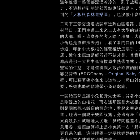
過年連假一整個都溼溼冷冷的，到了放晴
走，不過想得到的近郊景點應該都是人，
到的「
大板根森林遊樂區
」，也沒做什麼功
二高下三鶯交流道後開車進到山區道路，
村門口，正門車道上來來去去有大型的遊
的大廳。喔～這麼多的客人除了用餐，大多
小兔也是沒辦法去泡），看了看門口的 
步道。印象中大板根的經營權幾度易手，
店，近年來應該是經營得不錯才是。其實
應該是那一大片中低海拔原生熱帶雨林，
豐富的生態，才是值得讓人散步欣賞的關
嬰兒背帶 (ERGObaby -
Original Baby 
壁，可以藉著帶小兔來步道散步（爬山?
耍，爸媽也能輕鬆地帶小兔到處跑。
一開始當然是讓小兔爸身先士卒，背著小
是剛綻放的山櫻花，而右邊那區是大板根
則是國際觀光飯店的預定地，看起來興建
道，經過一個親子樂園設施，旁邊有座「
果真沒多久就哇哇大哭啦！算時間也差不
息用餐，這應該算得上是小兔第一次「野
更容易入眠，這時睡覺一定要找媽媽的小
著小兔在森林裡散步睡午覺～