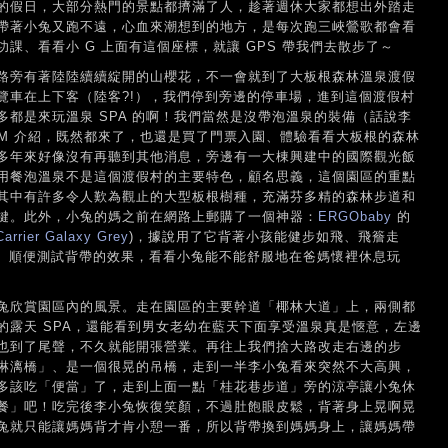
的假日，大部分熱門的景點都擠滿了人，趁著週休大家都想出外踏走
帶著小兔又跑不遠，心血來潮想到的地方，是每次跑三峽鶯歌都會看
課、看看小 G 上面有這個座標，就讓 GPS 帶我們去散步了～
路旁有著陸陸續續綻開的山櫻花，不一會就到了大板根森林溫泉渡假
覽車在上下客（陸客?!），我們停到旁邊的停車場，進到這個渡假村
都是來玩溫泉 SPA 的啊！我們當然是沒帶泡溫泉的裝備（話說李
DM 介紹，既然都來了，也還是買了門票入園、體驗看看大板根的森林
多年來好像沒有再聽到其他消息，旁邊有一大棟興建中的國際觀光飯
用餐泡溫泉不是這個渡假村的主要特色，顧名思義，這個園區的重點
其中有許多令人歎為觀止的大型板根樹種，充滿芬多精的森林步道和
鍵。此外，小兔的媽之前在網路上郵購了一個神器：
ERGObaby
的
Carrier Galaxy Grey
)，據說用了它背著小孩能健步如飛、飛簷走
!）順便測試背帶的效果，看看小兔能不能舒服地在爸媽懷裡休息玩
兔欣賞園區內的風景。走在園區的主要幹道「椰林大道」上，兩側都
的露天 SPA，還能看到男女老幼在藍天下面享受溫泉真是愜意，左邊
也到了尾聲，不久就能開張營業。再往上我們捨大路改走右邊的步
淋漓橋」、是一個很晃的吊橋，走到一半李小兔看來突然不大高興，
多該吃「便當」了，走到上面一點「桂花巷步道」旁的涼亭讓小兔休
餐」吧！吃完後李小兔恢復笑顏，不過肚飽眼皮鬆，背著身上晃啊晃
兔就只能讓媽媽背才肯小憩一番，所以背帶換到媽媽身上，讓媽媽帶