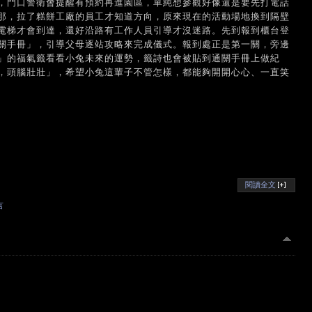
，門口警衛會提醒有預約再進園區，單純想參觀好像還是要先打電話
那，拉了糕餅工廠的員工才知道方向，原來現在的活動場地換到隔壁
電梯才會到達，還好沿路有工作人員引導才沒迷路。先到報到櫃台登
關手冊」，引導父母逐站攻略來完成儀式。報到處正是第一關，旁邊
」的福氣籤看看小兔未來的運勢，籤詩也會被貼到通關手冊上做紀
，頭腦壯壯」，希望小兔這輩子不管怎樣，都能夠開開心心、一直笑
閱讀全文
言