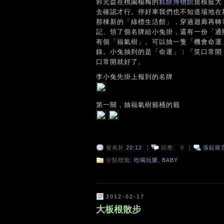
郭元益在桃園楊梅的
糕餅博物館
規模挺大
去確認才行。停好車我們也不知道場地在
那棟新的「綠標生活館」，穿過迴廊再轉
記、領了個名牌給小兔掛，還有一份「通
有個「福氣樹」、可以抽一隻「機會命運
錄。小兔抽到的是「命運」：「笑口常開
口常開就好了。
李小兔先掛上報到的名牌
第一關，抽福氣樹籤桶的籤
發表於
20:12
|
回應:
0
|
張貼留
分類標籤:
吃喝玩樂
,
BABY
2012-02-17
大板根散步