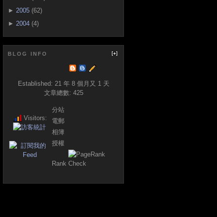
►
2005
(62)
►
2004
(4)
BLOG INFO
Established:
21 年 8 個月又 1 天
文章總數:
425
分站
Visitors:
電郵
相簿
授權
Rank