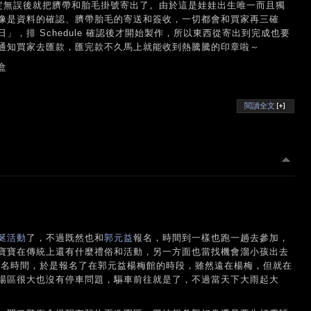
絡，確定無誤後就把臍帶和胎毛掛號寄出了。由於這是娃娃出生唯一而且獨
像是資料的確認、臍帶胎毛的寄送和簽收，一切都會和買家再三確
，排 Schedule 確認後才開始製作，所以東西從寄出到完成也要
通知買家去匯款，匯完款不久馬上就能收到熱騰騰的印章啦～
盒
閱讀全文
涎活動
了，不過既然也和
郭元益
報名，時間到一樣也跑一趟去參加，
寶寶在傳統上還有什麼禮俗和活動，另一方面也當找機會溜小孩出去
報名時間，於是報名了在郭元益楊梅館的時段，雖然遠在楊梅，但就在
場區很大也沒有停車問題，驅車前往就是了，不過當天下大雨起大