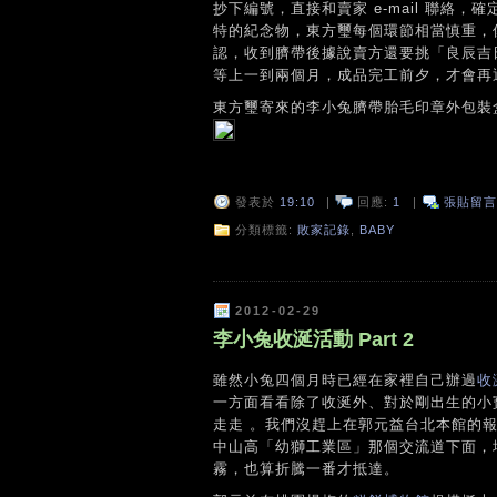
抄下編號，直接和賣家 e-mail 聯
特的紀念物，東方璽每個環節相當慎重，
認，收到臍帶後據說賣方還要挑「良辰吉日」
等上一到兩個月，成品完工前夕，才會再
東方璽寄來的李小兔臍帶胎毛印章外包裝
發表於
19:10
|
回應:
1
|
張貼留言
分類標籤:
敗家記錄
,
BABY
2012-02-29
李小兔收涎活動 Part 2
雖然小兔四個月時已經在家裡自己辦過
收
一方面看看除了收涎外、對於剛出生的小
走走 。我們沒趕上在郭元益台北本館的
中山高「幼獅工業區」那個交流道下面，
霧，也算折騰一番才抵達。