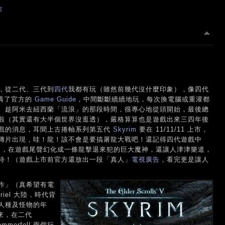
言
，從二代、三代到
四代
我都有玩（雖然前幾代沒什麼印象），像四代
郵購了官方的
Game Guide
，中間斷斷續續地玩，每次換電腦或重灌都
。趁阿米去紐西蘭「流浪」的那段時間，很專心地從頭開始，最後總
啦（其實還有大半個世界沒逛透），嚴格算算也是遊戲出來三四年後
戲的消息，耳聞上古捲軸系列第五代
Skyrim
要在 11/11/11 上市，
傳片出現，哇！龍！該不會是要搞屠龍大戰吧！還記得四代遊戲中
 Septim ，在遊戲尾聲幻化成一條龍擊退來犯的巨大魔神，還讓人津津樂道，
待！（遊戲上市前官方還放出一段「真人」
電視廣告
，看完更是讓人
作」（真希望有電
iel 大陸，時代背
人種及怪物的年
出來，在二代
ammerfell 兩個行