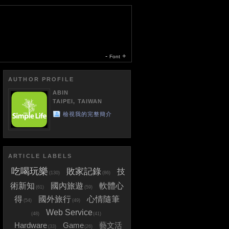
-
+
Font
AUTHOR PROFILE
ABIN
TAIPEI, TAIWAN
檢視我的完整簡介
ARTICLE LABELS
吃喝玩樂
敗家記錄
技
(130)
(86)
術新知
國內旅遊
軟體心
(61)
(59)
得
國外旅行
心情隨筆
(54)
(49)
Web Service
(48)
(41)
Hardware
Game
藝文活
(33)
(26)