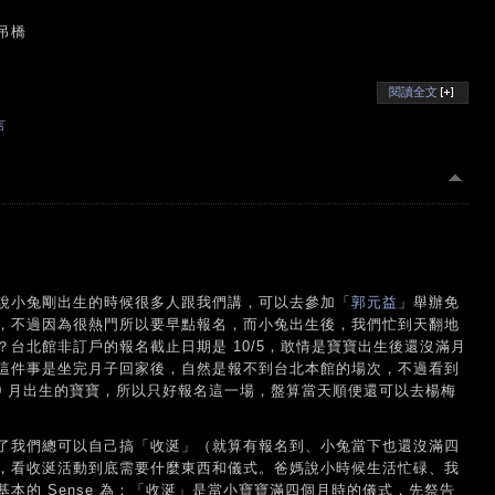
吊橋
閱讀全文
言
然說小兔剛出生的時候很多人跟我們講，可以去參加「
郭元益
」舉辦免
，不過因為很熱門所以要早點報名，而小兔出生後，我們忙到天翻地
台北館非訂戶的報名截止日期是 10/5，敢情是寶寶出生後還沒滿月
這件事是坐完月子回家後，自然是報不到台北本館的場次，不過看到
10 月出生的寶寶，所以只好報名這一場，盤算當天順便還可以去楊梅
了我們總可以自己搞「收涎」（就算有報名到、小兔當下也還沒滿四
，看收涎活動到底需要什麼東西和儀式。爸媽說小時候生活忙碌、我
本的 Sense 為：「收涎」是當小寶寶滿四個月時的儀式，先祭告