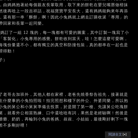
，由媽媽抱著給每個親友長輩取用，取下來的餅乾在嬰兒嘴唇做楷抹
然後再唸上一段吉祥話，祝福寶寶平安長大，還有媽媽能夠來年再添
，還有那一串「酥餅」啊！因此小兔媽就上網去訂購收涎「專用」的
帶回家和長輩一起同樂。
小兔媽訂了一組 12 塊的，每一塊都有可愛的圖案，其中訂製一塊寫了小
「客製化」小兔專用的感覺。餅乾收到當天，哇！怎麼這麼可愛啊，
每塊份量還不小，都有獨立的真空和防撞包裝，真的都串在一起也是
揹得動！
子）
了老哥去加班外，其他人都在家裡，老爸先燒香祭告祖先，接著就是
生什麼事的小兔拍照啦！拍完照想和樓下的外公、外婆同樂，所以抱
小兔的舅公和小舅舅準備去投票，於是開了第一槍、先讓舅公吃塊餅
涎，就看外公相當熟練、口中還唸唸有詞，果然是老經驗啊！然後是
爺爺、奶奶，再輪到小兔的爸媽、叔叔、小姑姑，最後剛好剩下一塊
差不多剛好哩！
閱讀全文