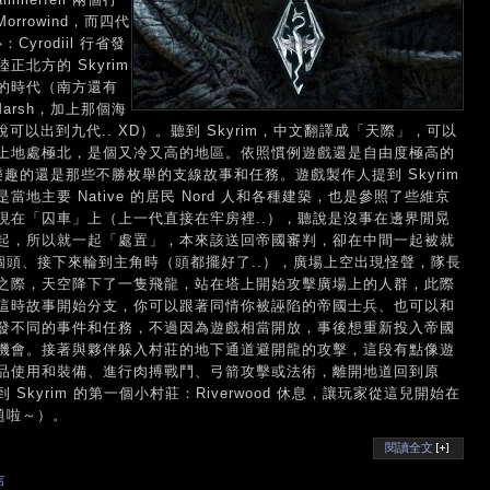
orrowind，而四代
：Cyrodiil 行省發
北方的 Skyrim
的時代（南方還有
ck Marsh，加上那個海
軸少說可以出到九代.. XD）。聽到 Skyrim，中文翻譯成「天際」，可以
上地處極北，是個又冷又高的地區。依照慣例遊戲還是自由度極高的
趣的還是那些不勝枚舉的支線故事和任務。遊戲製作人提到 Skyrim
主要 Native 的居民 Nord 人和各種建築，也是參照了些維京
現在「囚車」上（上一代直接在牢房裡..），聽說是沒事在邊界閒晃
起，所以就一起「處置」，本來該送回帝國審判，卻在中間一起被就
個頭、接下來輪到主角時（頭都擺好了..），廣場上空出現怪聲，隊長
之際，天空降下了一隻飛龍，站在塔上開始攻擊廣場上的人群，此際
這時故事開始分支，你可以跟著同情你被誣陷的帝國士兵、也可以和
發不同的事件和任務，不過因為遊戲相當開放，事後想重新投入帝國
機會。接著與夥伴躲入村莊的地下通道避開龍的攻擊，這段有點像遊
品使用和裝備、進行肉搏戰鬥、弓箭攻擊或法術，離開地道回到原
kyrim 的第一個小村莊：Riverwood 休息，讓玩家從這兒開始在
問題啦～）。
閱讀全文
言