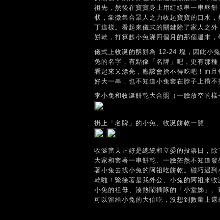
祖先，然後在寶寶身上用紅線串一串酥餅
狀，象徵集合眾人之力收起寶寶的口水，
丁這樣。看起來儀式的關鍵除了家人之外
餅乾，打算趁小兔滿四個月的那個週末，
儀式上收涎的酥餅為 12-24 塊，因此
兔的名字，有點像「名牌」吧，更有那種
看起來又漂亮，應該會捨不得吃吧！而且
好大一串，也不知道小兔套在脖子上揹不
李小兔和收涎餅乾大合照（一臉放空的樣
掛上「名牌」的小兔、收涎餅乾一覽
收涎當天正好是總統和立委的投票日，除
大家和套著一串餅乾、一臉茫然不知道發
著小兔去找小兔的阿祖吃餅乾。碰巧遇到
乾啦！緊接著是我外公、小兔的阿祖來收
小兔的祖母、湊熱鬧插隊的「小堂姊」、
可以留給小兔的大伯吃，沒想到數量上還