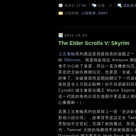
發表於
17:45
|
回應:
0
|
張貼留
分類標籤:
心情隨筆
,
BABY
2011-12-24
The Elder Scrolls V: Skyrim
上古卷軸
系列應該是我最熱衷的遊戲之一
的
Oblivion
，我還熱血地去 Amazon 
會不小心砍了進度，所以一直沒機會玩完
算是把主線任務都玩完，也算是「全破」
的事了。全破後當然是開始關注下一代遊
當然是令人引頸企盼啊！好不容易捱到宣
Cyrodiil 城主兼新任國王 Martin
這一代龍的角色出現在遊戲中更是讓人期
心癢難耐～）
其實上古卷軸系列也算得上一部「史詩鉅
影或小說出現），故事背景是設定在 Tamr
景類似中古世紀，充滿了劍與魔法、其他
代，Tamriel 大陸的地圖很早就被揭露
Daggerfall 裡主要是在 High Rock 和 H