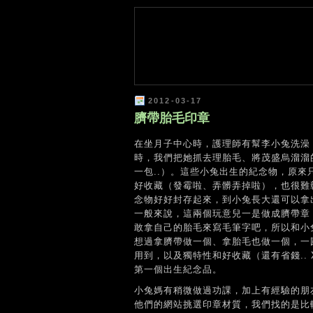
2012-03-17
臍帶胎毛印章
在坐月子中心時，護理師有幫李小兔洗澡
時，我們把她抓去理胎毛、將茂盛烏溜溜
一包..）。這些小兔出生的紀念物，原
好收藏（發霉啦、弄髒弄掉啦），也很難
念物好好封存起來，到小兔長大還可以拿
一般來說，這兩個玩意兒一是做成臍帶章
敢拿自己的胎毛來寫毛筆字吧，所以和小
想過拿臍帶做一個、拿胎毛也做一個，一
用到，以及獨特性和好收藏（還有省錢..
第一個出生紀念品。
小兔媽有稍微做過功課，加上有經驗的朋
他們的網站挑選印章材質，我們找的是比