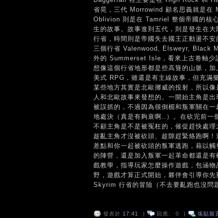
省晃，三代 Morrowind 顧名思義就是在 M
Oblivion 則是在 Tamriel 整個帝國的核心
生的故事。故事進到五代，則是發生在大陸正
行省，時間則是帝國失去國王正動盪不安
三個行省 Valenwood, Elsweyr, Bla
外的 Summerset Isle，看來上古卷
想像這個行省地形都是些高聳的山脈，加
美式 RPG，雖還是有主線故事，但充滿樂
某些地方其實是北歐挪威的投射，所以像是當地
人和北歐故事來發想的。一開始主角是出
被誤抓的，不過因為很倒楣和叛軍關在一
地處決（真是有夠衰啊..）。在砍完前一
不顧主角是不是被冤枉的，催促趕快處理
趁亂主角才沒被砍頭、趁隙趕緊烙跑啊！
差點和你一起被砍頭的叛軍逃跑，藉以觸
的陣營，還是加入叛軍一起革命都還是有
戲教學，指導玩家怎麼操作遊戲，包涵物
野，遊戲才算正式開始，夥伴會引導你先到 S
Skyrim 行省的冒險（不去要亂跑也沒
發表於
17:41
|
回應:
0
|
張貼留