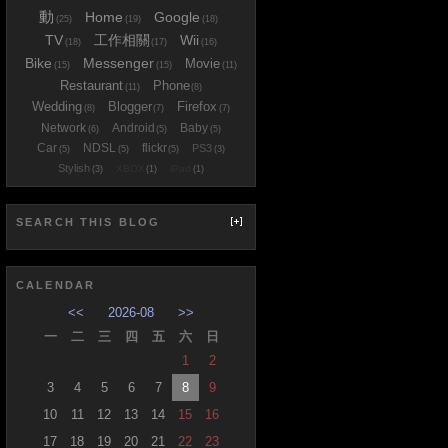
動
Home
Google
(25)
(19)
(18)
TV
工作相關
Wii
(18)
(17)
(16)
Bike
Messenger
Movie
(15)
(15)
(11)
Restaurant
Phone
(11)
(8)
Wedding
Blogger
Firefox
(8)
(7)
(7)
Network
Android
Baby
(6)
(5)
(5)
Car
NDSL
flickr
PS3
(5)
(5)
(5)
(3)
Stylish
XBOX
iPad
(3)
(1)
(1)
SEARCH THIS BLOG
CALENDAR
<<
2026-08
>>
一
二
三
四
五
六
日
1
2
3
4
5
6
7
8
9
10
11
12
13
14
15
16
17
18
19
20
21
22
23