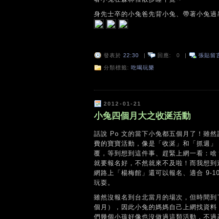
身先士卒的小兔爸先背小兔、帶著小兔過
發表於
22:30
|
回應:
0
|
張貼留
分類標籤:
吃喝玩樂
2012-01-21
小兔四個月大之收涎活動
話說 Po 文的當下小兔都五個月了！雖
費的寶寶活動，像是「收涎」和「抓週」
覆，等到想到這件事、趕緊上網一看：啥？
就要報名好，不然就來不及啦！而我想到
網路上「楊梅館」還可以報名、適合 9-
玩耍。
雖然沒報名到台北當月的場次，但時間到
個月），因此小兔的媽媽自己上網找資料
們幾個小孩好像也沒做過這類活動，不過基