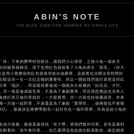
ABIN'S NOTE
THE BLOG USED FOR SHARING MY SIMPLE LIFE
「掉」下來的臍帶特別留住，讓我們小心保管，之後小兔一個多月
的頭髮剪個精光，當下也用紅包袋收集了小兔的原生「胎毛」（好大
來只是用小塑膠袋和紅包袋保管收在抽屜裡，這樣實在沒辦法長時間好
彰顯這些一生一次紀念物的重要性。所以一開始我們就打算把這些紀
出來「端詳」，而這樣就要做成一個能永久收藏的「紀念品」才行。
，另一個是做成胎毛筆，不過為了兼顧實用，而且我想應該也沒有人
兔媽打算只做印章就好，一方面實用，另一方面也好收藏保管。本來
圓一方做一組對章，不過還是為了兼顧「實用性」，做兩個也不會都
 XD），最後決定將臍帶胎毛一起封存在一個印章裡，作為送給小兔的
友強力推薦，最後直接就找「
東方璽
」替我們製作印章。首先是連到
較耐看的「赤牛角印章」，自己選擇花色紋路比較喜歡的，確定細節